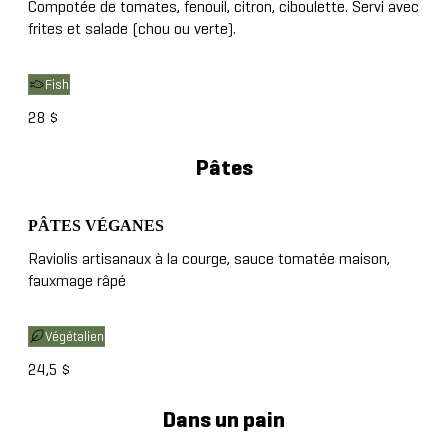
Compotée de tomates, fenouil, citron, ciboulette. Servi avec
frites et salade (chou ou verte).
Fish
28 $
Pâtes
PÂTES VÉGANES
Raviolis artisanaux à la courge, sauce tomatée maison,
fauxmage râpé
Végétalien
24,5 $
Dans un pain