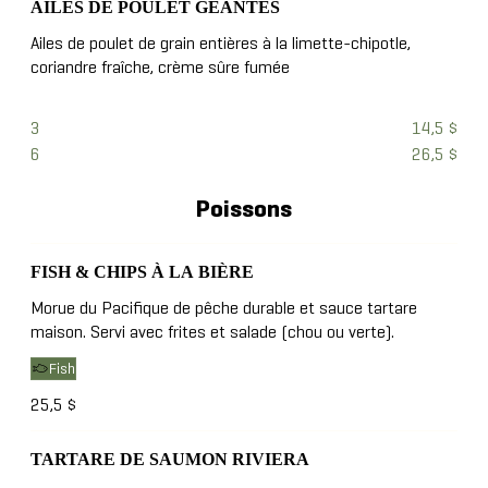
AILES DE POULET GÉANTES
Ailes de poulet de grain entières à la limette-chipotle,
coriandre fraîche, crème sûre fumée
3
14,5 $
6
26,5 $
Poissons
FISH & CHIPS À LA BIÈRE
Morue du Pacifique de pêche durable et sauce tartare
maison. Servi avec frites et salade (chou ou verte).
Fish
25,5 $
TARTARE DE SAUMON RIVIERA