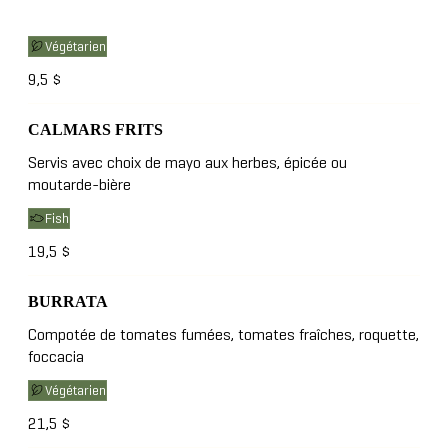
Végétarien
9,5 $
CALMARS FRITS
Servis avec choix de mayo aux herbes, épicée ou
moutarde-bière
Fish
19,5 $
BURRATA
Compotée de tomates fumées, tomates fraîches, roquette,
foccacia
Végétarien
21,5 $