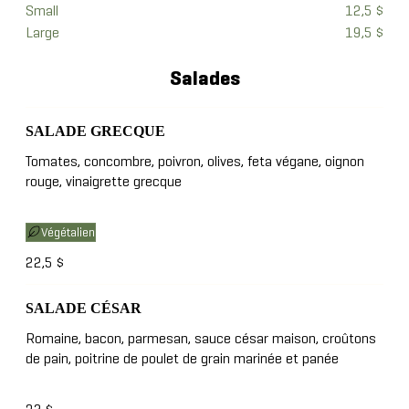
Small
12,5 $
Large
19,5 $
Salades
SALADE GRECQUE
Tomates, concombre, poivron, olives, feta végane, oignon
rouge, vinaigrette grecque
Végétalien
22,5 $
SALADE CÉSAR
Romaine, bacon, parmesan, sauce césar maison, croûtons
de pain, poitrine de poulet de grain marinée et panée