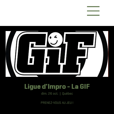
Ligue d'Impro - La GIF
dim. 26 oct.
  |  
Québec
PRENEZ-VOUS AU JEU !