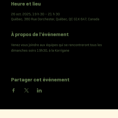
Heure et lieu
26 oct. 2025, 19 h 30 – 21 h 30
Québec, 380 Rue Dorchester, Québec, QC G1K 6A7, Canada
À propos de l'événement
Venez vous joindre aux équipes qui se rencontreront tous les 
dimanches soirs 19h30, à la Korrigane
Partager cet événement