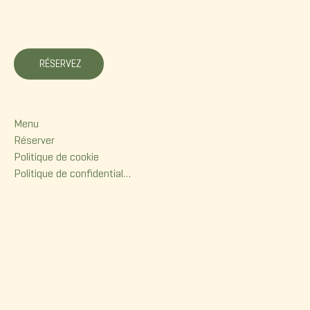
La Korrigane
RÉSERVEZ
Menu
Menu
Réserver
Politique de cookie
Politique de confidentialité
Contact
380, rue Dorchester
Québec (Qc) G1K 6A7
(418) 614-0932