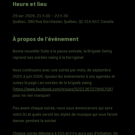
Heure et lieu
29 avr. 2026, 21 h 00 – 23 h 30
Québec, 380 Rue Dorchester, Québec, QC G1K 6A7, Canada
À propos de l'événement
Bonne nouvelle! Suite à la pause estivale, la Brigade Swing 
reprend ses soirées swing à la Korrigane!
Nous continuons avec une soirée par mois, de septembre 
2025 à juin 2026. Ajoutez les événements à vos agendas et 
suivez la page Les soirées de la brigade swing 
(
https://www.facebook.com/groups/522136727846758
) 
pour ne rien manquer!
Peu avant chaque soirée, nous vous annoncerons qui sera 
notre DJ et quels seront les styles de musique qui vous feront 
danser pendant la soirée!
Chaque soirée débutera à 21h et il n'y aura pas d'initiation. On 