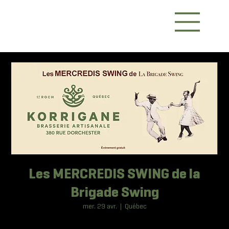
Les MERCREDIS SWING de la
Brigade Swing
mer. 29 avr.
  |  
Québec