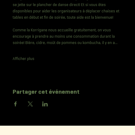
se jette sur le plancher de danse direct! Et si vous êtes 
disponibles pour aider les organisateurs à déplacer chaises et 
tables en début et fin de soirée, toute aide est la bienvenue!
Comme la Korrigane nous accueille gratuitement, on vous 
encourage à prendre au moins une consommation durant la 
soirée! Bière, cidre, moût de pommes ou kombucha, il y en a…
Afficher plus
Partager cet événement