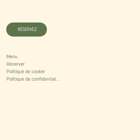
La Korrigane
RÉSERVEZ
Menu
Menu
Réserver
Politique de cookie
Politique de confidentialité
Contact
380, rue Dorchester
Québec (Qc) G1K 6A7