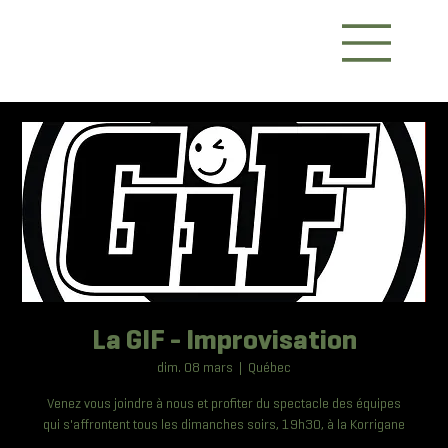
La GIF - Improvisation
dim. 08 mars
  |  
Québec
Venez vous joindre à nous et profiter du spectacle des équipes
qui s'affrontent tous les dimanches soirs, 19h30, à la Korrigane