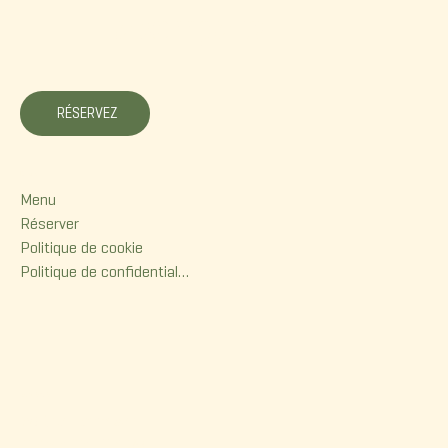
La Korrigane
RÉSERVEZ
Menu
Menu
Réserver
Politique de cookie
Politique de confidentialité
Contact
380, rue Dorchester
Québec (Qc) G1K 6A7