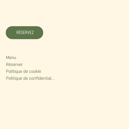
La Korrigane
RÉSERVEZ
Menu
Menu
Réserver
Politique de cookie
Politique de confidentialité
Contact
380, rue Dorchester
Québec (Qc) G1K 6A7