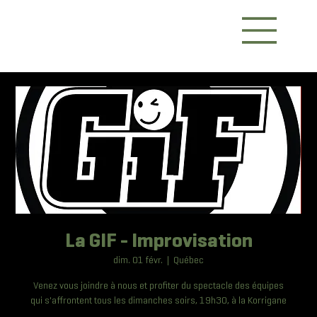
La GIF - Improvisation
dim. 01 févr.
  |  
Québec
Venez vous joindre à nous et profiter du spectacle des équipes
qui s'affrontent tous les dimanches soirs, 19h30, à la Korrigane