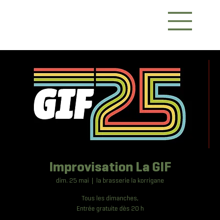
Improvisation La GIF
dim. 25 mai
  |  
la brasserie la korrigane
Tous les dimanches,
Entrée gratuite dès 20 h