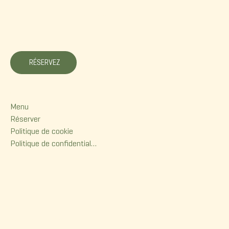
La Korrigane
RÉSERVEZ
Menu
Menu
Réserver
Politique de cookie
Politique de confidentialité
Contact
380, rue Dorchester