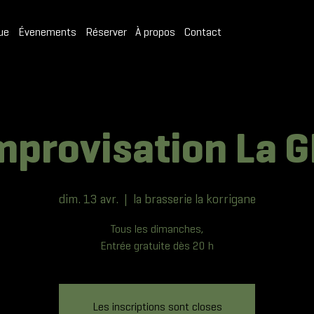
ue
Évenements
Réserver
À propos
Contact
mprovisation La G
dim. 13 avr.
  |  
la brasserie la korrigane
Tous les dimanches,
Entrée gratuite dès 20 h
Les inscriptions sont closes