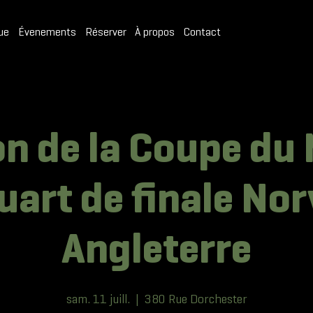
ue
Évenements
Réserver
À propos
Contact
on de la Coupe du
Quart de finale No
Angleterre
sam. 11 juill.
  |  
380 Rue Dorchester