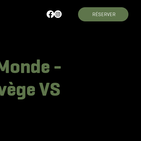
RÉSERVER
 Monde -
rvège VS