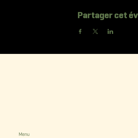
Partager cet 
La Korr
Menu
Menu