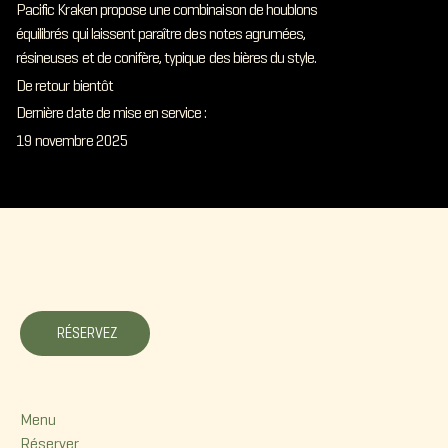
Pacific Kraken propose une combinaison de houblons
équilibrés qui laissent paraître des notes agrumées,
résineuses et de conifère, typique des bières du style.
De retour bientôt
Dernière date de mise en service :
19 novembre 2025
La Korrigane
RÉSERVEZ
Menu
Menu
Réserver