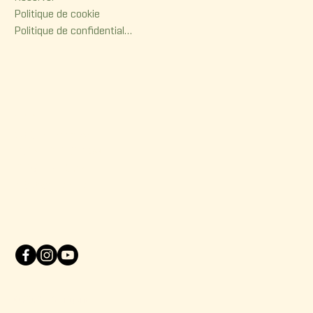
Politique de cookie
Politique de confidentialité
Contact
380, rue Dorchester
Québec (Qc) G1K 6A7
(418) 614-0932
info@korrigane.ca
© 2025 Korrigane