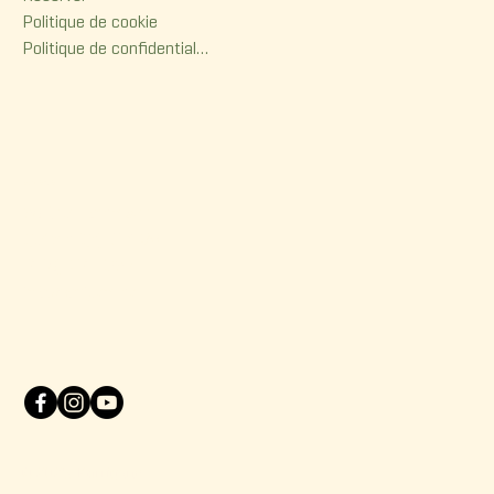
Politique de cookie
Politique de confidentialité
Contact
380, rue Dorchester
Québec (Qc) G1K 6A7
(418) 614-0932
info@korrigane.ca
© 2025 Korrigane