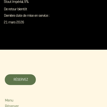
Stout Impérial, 9%
De retour bientôt
Dernière date de mise en service :
21 mars 2026
La Korrigane
RÉSERVEZ
Menu
Menu
Réserver