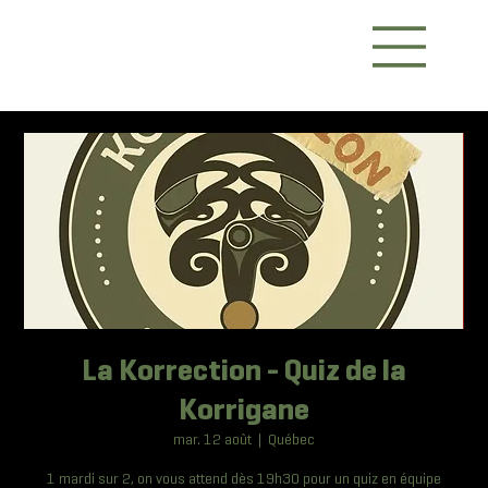
La Korrection - Quiz de la
Korrigane
mar. 12 août
  |  
Québec
1 mardi sur 2, on vous attend dès 19h30 pour un quiz en équipe